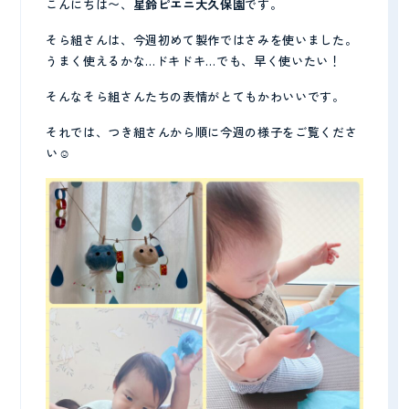
こんにちは〜、
星鈴ピエニ大久保園
です。
プライバシーポリシー
そら組さんは、今週初めて製作ではさみを使いました。
うまく使えるかな…ドキドキ…でも、早く使いたい！
そんなそら組さんたちの表情がとてもかわいいです。
それでは、つき組さんから順に今週の様子をご覧くださ
い☺️