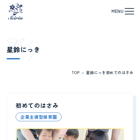
B
l
o
g
星鈴にっき
TOP
>
星鈴にっき
初めてのはさみ
初めてのはさみ
企業主導型保育園