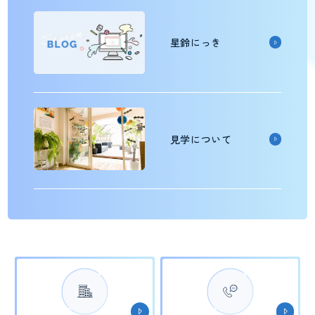
星鈴にっき
見学について