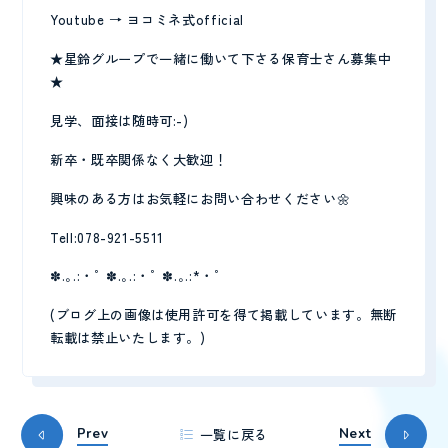
Youtube → ヨコミネ式official
★星鈴グループで一緒に働いて下さる保育士さん募集中
★
見学、面接は随時可:-)
新卒・既卒関係なく大歓迎！
興味のある方はお気軽にお問い合わせください🌼
Tell:078-921-5511
✽.｡.:・ﾟ ✽.｡.:・ﾟ ✽.｡.:*・ﾟ
(ブログ上の画像は使用許可を得て掲載しています。無断
転載は禁止いたします。)
一覧に戻る
Prev
Next