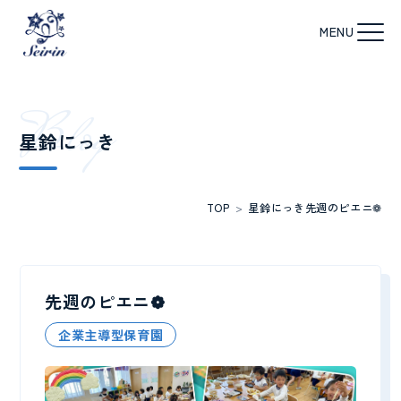
B
l
o
g
星鈴にっき
TOP
>
星鈴にっき
先週のピエニ❁
先週のピエニ❁
企業主導型保育園