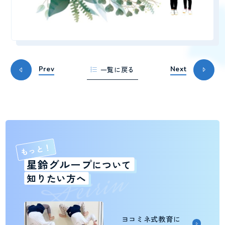
一覧に戻る
Prev
Next
もっと！
n
星鈴グループ
i
について
r
i
e
S
知りたい方へ
ヨコミネ式教育に