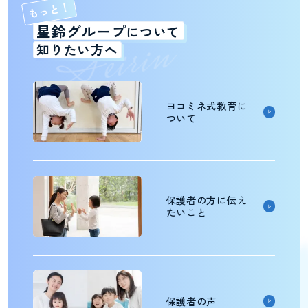
もっと！
n
星鈴グループ
i
について
r
i
e
S
知りたい方へ
ヨコミネ式教育に
ついて
保護者の方に伝え
たいこと
保護者の声