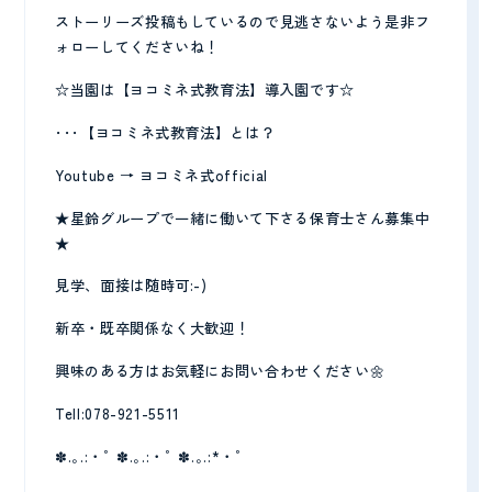
ストーリーズ投稿もしているので見逃さないよう是非フ
ォローしてくださいね！
☆当園は【ヨコミネ式教育法】導入園です☆
･･･【ヨコミネ式教育法】とは？
Youtube → ヨコミネ式official
★星鈴グループで一緒に働いて下さる保育士さん募集中
★
見学、面接は随時可:-)
新卒・既卒関係なく大歓迎！
興味のある方はお気軽にお問い合わせください🌼
Tell:078-921-5511
✽.｡.:・ﾟ ✽.｡.:・ﾟ ✽.｡.:*・ﾟ