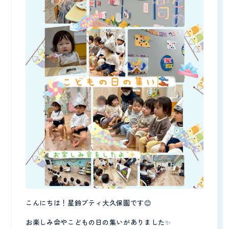
CONTACT
こんにちは！星鈴プティ大久保園です😊
見学予約・お問い合わせ
お楽しみ会やこどもの日の集いがありました✨