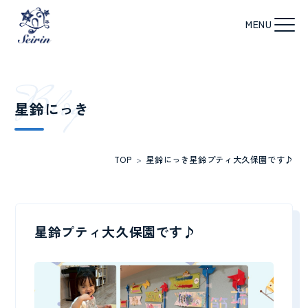
B
l
o
g
星鈴にっき
TOP
>
星鈴にっき
星鈴プティ大久保園です♪
星鈴プティ大久保園です♪