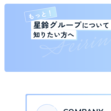
もっと！
i
r
星鈴グループ
i
について
e
S
知りたい方へ