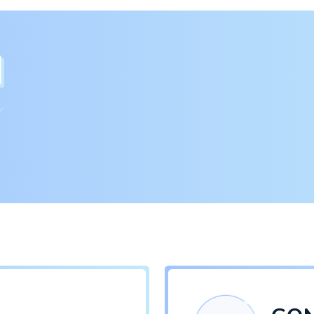
n
ヨコミネ式教育につ
保護者の方に伝
いて
いこと
星鈴にっき
見学について