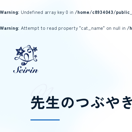
Warning
: Undefined array key 0 in
/home/c8934043/public_
Warning
: Attempt to read property "cat_name" on null in
/
N
e
w
s
先生のつぶや