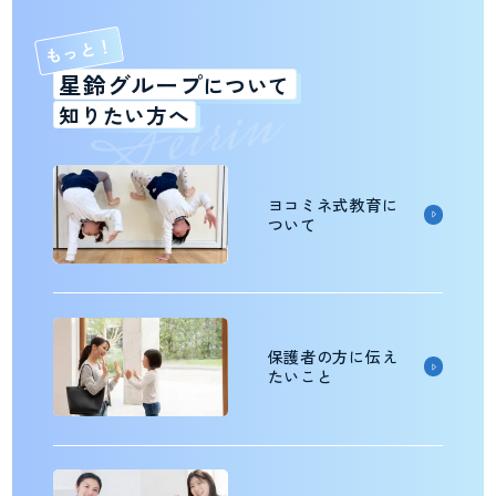
もっと！
n
星鈴グループ
i
について
r
i
e
S
知りたい方へ
ヨコミネ式教育に
ついて
保護者の方に伝え
たいこと