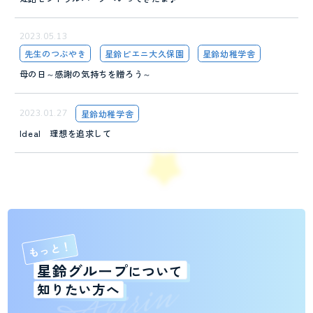
2023.05.13
先生のつぶやき
星鈴ピエニ大久保園
星鈴幼稚学舎
母の日～感謝の気持ちを贈ろう～
2023.01.27
星鈴幼稚学舎
Ideal 理想を追求して
もっと！
n
星鈴グループ
i
について
r
i
CONTACT
e
知りたい方へ
見学予約・お問い合わせ