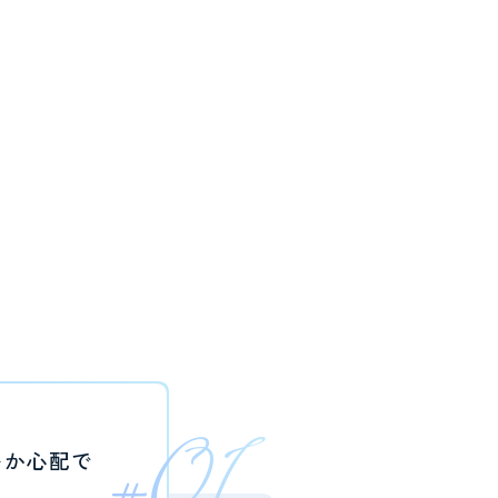
#01
いか心配で