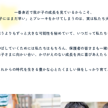
一番身近で我が子の成長を見ているからこそ、
子にはまだ早い」と
ブレーキをかけてしまうのは、
実は私たち
思うよりも
ずっと大きな可能性を秘めていて、
いつだって私たち
伸ばしていくためには
私たちはもちろん、保護者の皆さまも
一緒
お子さまに向かい合い、
かけがえのない成長を
共に喜びあえたら
これからの時代を生きる豊かな心と
たくましい体をしっかり育て