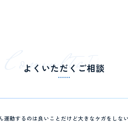
C
o
n
s
u
l
t
a
t
i
o
n
よくいただくご相談
ん運動するのは良いことだけど大きなケガをしな