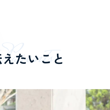
P
a
r
e
n
t
s
伝えたいこと