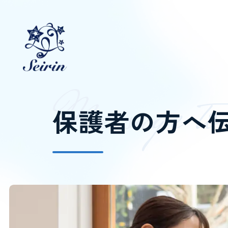
M
e
s
s
a
g
e
t
o
保護者の方へ