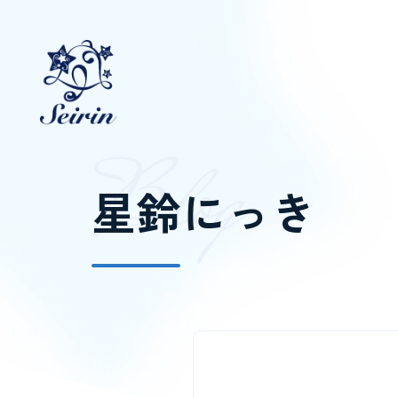
B
l
o
g
星鈴にっき